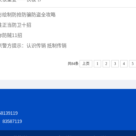
方绘制防抢防骗防盗全攻略
性正当防卫十招
你防贼11招
京警方提示：认识传销 抵制传销
共84条
上页
1
2
3
4
5
139119
3587119