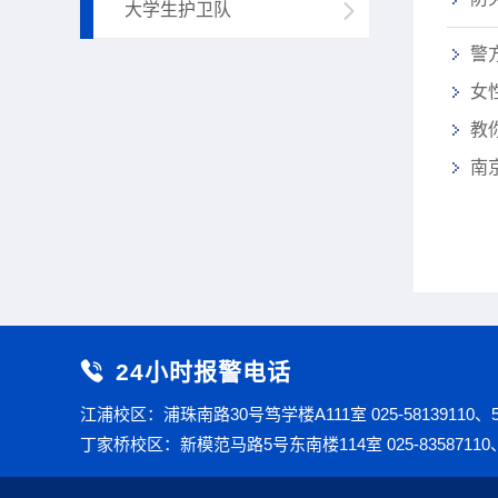
大学生护卫队
警
女
教
南
24小时报警电话
江浦校区：浦珠南路30号笃学楼A111室 025-58139110、58
丁家桥校区：新模范马路5号东南楼114室 025-83587110、8