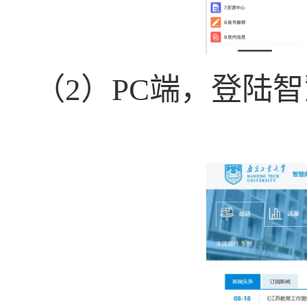
（
2
）
PC
端，登陆智